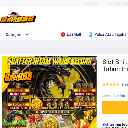
SLOT BNI
DEPOSIT 50
LazMall
Pulsa Atau Tagiha
Kategori
Slot Bni 
Tahun In
8.8
Merek
:
Slot bni
Slot bni
kini tel