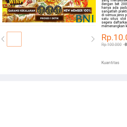
yang menyediaka
dengan bet 20
hanya ada pa
sangatlah prakt
di semua jenis p
satu situs slo
segera daftarka
memenangkan k
Rp.10.
Rp.100.000
-
Kuantitas